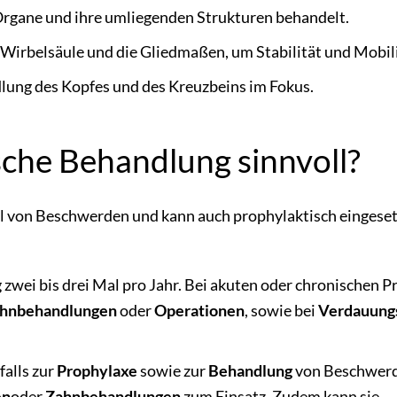
Organe und ihre umliegenden Strukturen behandelt.
ie Wirbelsäule und die Gliedmaßen, um Stabilität und Mobil
dlung des Kopfes und des Kreuzbeins im Fokus.
sche Behandlung sinnvoll?
hl von Beschwerden und kann auch prophylaktisch eingese
zwei bis drei Mal pro Jahr. Bei akuten oder chronischen 
hnbehandlungen
oder
Operationen
, sowie bei
Verdauung
alls zur
Prophylaxe
sowie zur
Behandlung
von Beschwer
en
oder
Zahnbehandlungen
zum Einsatz. Zudem kann sie