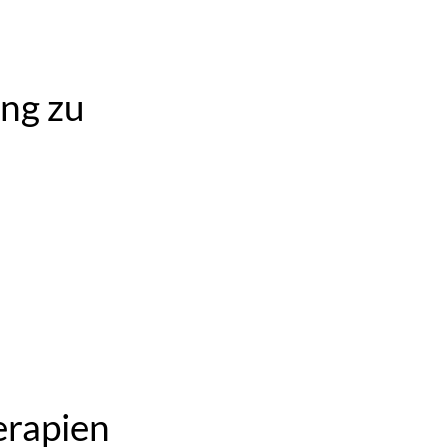
ung zu
erapien