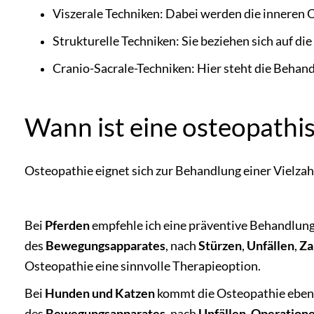
Viszerale Techniken: Dabei werden die inneren 
Strukturelle Techniken: Sie beziehen sich auf d
Cranio-Sacrale-Techniken: Hier steht die Behan
Wann ist eine osteopathi
Osteopathie eignet sich zur Behandlung einer Vielza
Bei
Pferden
empfehle ich eine präventive Behandlung 
des
Bewegungsapparates
, nach
Stürzen
,
Unfällen
,
Za
Osteopathie eine sinnvolle Therapieoption.
Bei
Hunden und Katzen
kommt die Osteopathie ebenf
des
Bewegungsapparates
, nach
Unfällen
,
Operation